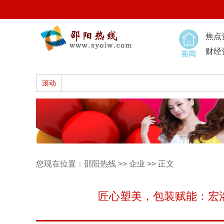
焦点
财经
要闻
滚动
您现在位置：
邵阳热线
>>
企业
>> 正文
匠心塑美，包装赋能：宏