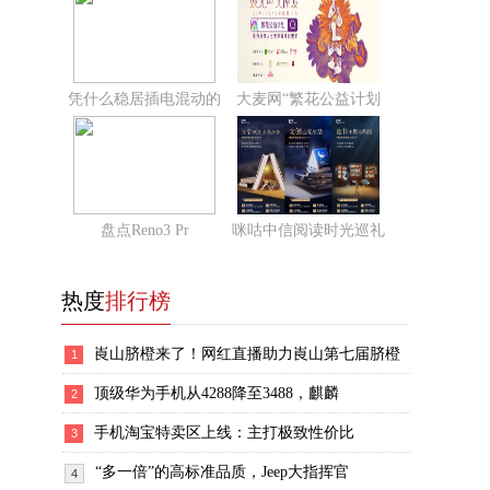
凭什么稳居插电混动的
大麦网“繁花公益计划
盘点Reno3 Pr
咪咕中信阅读时光巡礼
热度
排行榜
崀山脐橙来了！网红直播助力崀山第七届脐橙
1
顶级华为手机从4288降至3488，麒麟
2
手机淘宝特卖区上线：主打极致性价比
3
“多一倍”的高标准品质，Jeep大指挥官
4