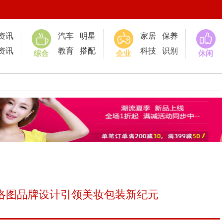
0
资讯
汽车
明星
家居
保养
资讯
教育
搭配
科技
识别
综合
企业
休闲
洛图品牌设计引领美妆包装新纪元