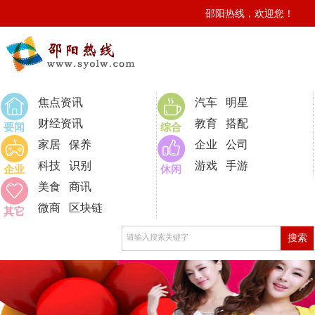
邵阳热线，欢迎您！
0
焦点资讯
汽车
明星
财经资讯
教育
搭配
要闻
综合
家居
保养
企业
公司
科技
识别
游戏
手游
企业
休闲
美食
商讯
微商
区块链
其它