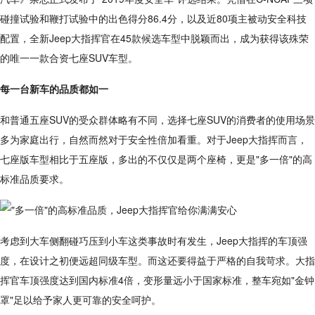
碰撞试验和鞭打试验中的出色得分86.4分，以及近80项主被动安全科技
配置，全新Jeep大指挥官在45款候选车型中脱颖而出，成为获得该殊荣
的唯一一款合资七座SUV车型。
每一台新车的品质都如一
和普通五座SUV的受众群体略有不同，选择七座SUV的消费者的使用场景
多为家庭出行，自然而然对于安全性倍加看重。对于Jeep大指挥而言，
七座版车型相比于五座版，多出的不仅仅是两个座椅，更是"多一倍"的高
标准品质要求。
考虑到大车侧翻碰巧压到小车这类事故时有发生，Jeep大指挥的车顶强
度，在设计之初便远超同级车型。而这还要得益于严格的自我苛求。大指
挥官车顶强度达到国内标准4倍，变形量远小于国家标准，整车宛如"金钟
罩"足以给予家人更可靠的安全呵护。