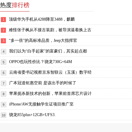
热度
排行榜
顶级华为手机从4288降至3488，麒麟
1
难怪张子枫从不接古装剧，被导演逼着换上古
2
“多一倍”的高标准品质，Jeep大指挥官
3
我们以为“白手起家”的富豪们，其实起点都
4
OPPO也玩性价比？骁龙730G+64M
5
云南省委书记视察京东智联云（玉溪）数字经
6
广本冠道钜惠空前 是该出手的时候了
7
苹果扼杀新技术的创新，苹果前首席芯片设计
8
iPhone/AW无接触学生证项目推广至
9
骁龙855plus+12GB+UFS3.
10