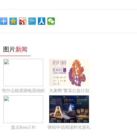
图片
新闻
凭什么稳居插电混动的
大麦网“繁花公益计划
盘点Reno3 Pr
咪咕中信阅读时光巡礼