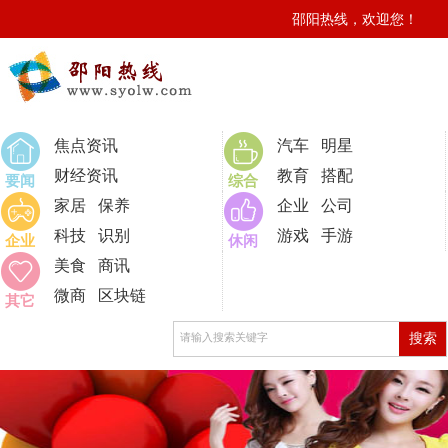
邵阳热线，欢迎您！
0
焦点资讯
汽车
明星
财经资讯
教育
搭配
要闻
综合
家居
保养
企业
公司
科技
识别
游戏
手游
企业
休闲
美食
商讯
微商
区块链
其它