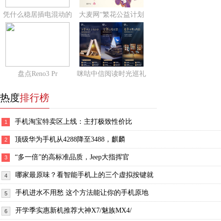
凭什么稳居插电混动的
大麦网“繁花公益计划
盘点Reno3 Pr
咪咕中信阅读时光巡礼
热度
排行榜
手机淘宝特卖区上线：主打极致性价比
1
顶级华为手机从4288降至3488，麒麟
2
“多一倍”的高标准品质，Jeep大指挥官
3
哪家最原味？看智能手机上的三个虚拟按键就
4
手机进水不用愁 这个方法能让你的手机原地
5
开学季实惠新机推荐大神X7/魅族MX4/
6