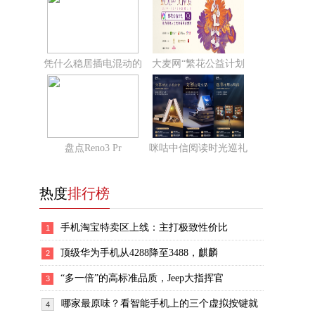
凭什么稳居插电混动的
大麦网“繁花公益计划
盘点Reno3 Pr
咪咕中信阅读时光巡礼
热度
排行榜
手机淘宝特卖区上线：主打极致性价比
1
顶级华为手机从4288降至3488，麒麟
2
“多一倍”的高标准品质，Jeep大指挥官
3
哪家最原味？看智能手机上的三个虚拟按键就
4