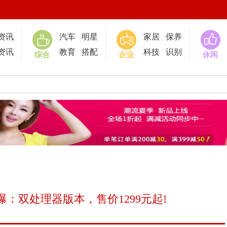
0
资讯
汽车
明星
家居
保养
资讯
教育
搭配
科技
识别
综合
企业
休闲
：双处理器版本，售价1299元起!