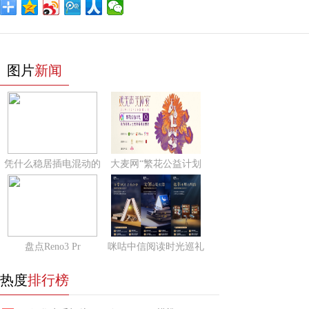
图片
新闻
凭什么稳居插电混动的
大麦网“繁花公益计划
盘点Reno3 Pr
咪咕中信阅读时光巡礼
热度
排行榜