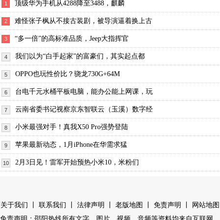
顶级华为手机从4288降至3488，麒麟
1
难怪张子枫从不接古装剧，被导演逼着换上古
2
“多一倍”的高标准品质，Jeep大指挥官
3
我们以为“白手起家”的富豪们，其实起点都
4
OPPO也玩性价比？骁龙730G+64M
5
台电千元水桶平板电脑，能办公能上网课，玩
6
云南省委书记视察京东智联云（玉溪）数字经
7
小米最强对手！真我X50 Pro强势登陆
8
苹果最新动态，1月iPhone在华需求猛
9
2月3日见！雷军开始预热小米10，米粉们
10
丨
丨
丨
丨
丨
关于我们
联系我们
法律声明
老版地图
免责声明
网站地图
免责声明：邵阳热线所有文字、图片、视频、音频等资料均来自互联网，