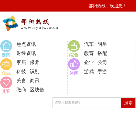
邵阳热线，欢迎您！
0
焦点资讯
汽车
明星
财经资讯
教育
搭配
要闻
综合
家居
保养
企业
公司
科技
识别
游戏
手游
企业
休闲
美食
商讯
微商
区块链
其它