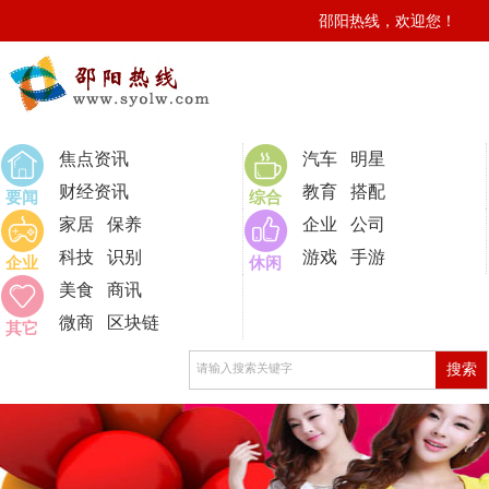
邵阳热线，欢迎您！
0
焦点资讯
汽车
明星
财经资讯
教育
搭配
要闻
综合
家居
保养
企业
公司
科技
识别
游戏
手游
企业
休闲
美食
商讯
微商
区块链
其它