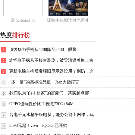
盘点Reno3 Pr
咪咕中信阅读时光巡礼
热度
排行榜
顶级华为手机从4288降至3488，麒麟
1
难怪张子枫从不接古装剧，被导演逼着换上古
2
更新电脑主机后发现旧显示器没用？别扔，这
3
“多一倍”的高标准品质，Jeep大指挥官
4
我们以为“白手起家”的富豪们，其实起点都
5
OPPO也玩性价比？骁龙730G+64M
6
台电千元水桶平板电脑，能办公能上网课，玩
7
3598元起！vivo：iQOO3已开始
8