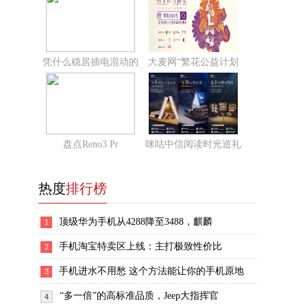
凭什么稳居插电混动的
大麦网“繁花公益计划
盘点Reno3 Pr
咪咕中信阅读时光巡礼
热度
排行榜
顶级华为手机从4288降至3488，麒麟
1
手机淘宝特卖区上线：主打极致性价比
2
手机进水不用愁 这个方法能让你的手机原地
3
“多一倍”的高标准品质，Jeep大指挥官
4