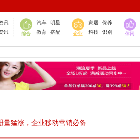
0
资讯
汽车
明星
家居
保养
资讯
教育
搭配
科技
识别
综合
企业
休闲
册量猛涨，企业移动营销必备