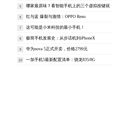
哪家最原味？看智能手机上的三个虚拟按键就
5
红与蓝 爆裂与激情：OPPO Reno
6
这可能是小米科技的最小手机！
7
极简手机发展史：从步话机到iPhoneX
8
华为nova 5正式开卖，价格2799元
9
一加手机5最新配置清单：骁龙835/8G
10