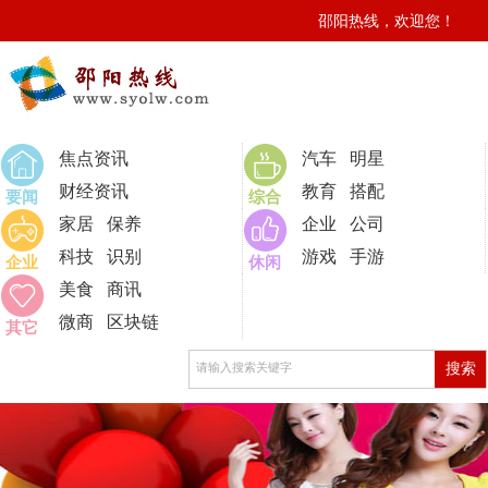
邵阳热线，欢迎您！
0
焦点资讯
汽车
明星
财经资讯
教育
搭配
要闻
综合
家居
保养
企业
公司
科技
识别
游戏
手游
企业
休闲
美食
商讯
微商
区块链
其它