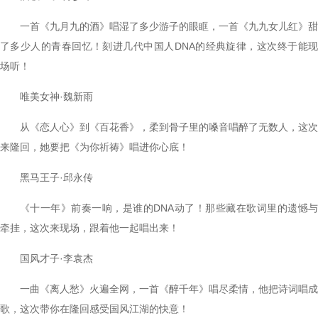
一首《九月九的酒》唱湿了多少游子的眼眶，一首《九九女儿红》甜
了多少人的青春回忆！刻进几代中国人DNA的经典旋律，这次终于能现
场听！
唯美女神·魏新雨
从《恋人心》到《百花香》，柔到骨子里的嗓音唱醉了无数人，这次
来隆回，她要把《为你祈祷》唱进你心底！
黑马王子·邱永传
《十一年》前奏一响，是谁的DNA动了！那些藏在歌词里的遗憾与
牵挂，这次来现场，跟着他一起唱出来！
国风才子·李袁杰
一曲《离人愁》火遍全网，一首《醉千年》唱尽柔情，他把诗词唱成
歌，这次带你在隆回感受国风江湖的快意！