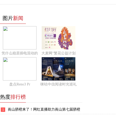
图片
新闻
凭什么稳居插电混动的
大麦网“繁花公益计划
盘点Reno3 Pr
咪咕中信阅读时光巡礼
热度
排行榜
崀山脐橙来了！网红直播助力崀山第七届脐橙
1