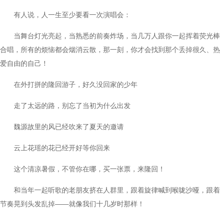
有人说，人一生至少要看一次演唱会：
当舞台灯光亮起，当熟悉的前奏炸场，当几万人跟你一起挥着荧光棒
合唱，所有的烦恼都会烟消云散，那一刻，你才会找到那个丢掉很久、热
爱自由的自己！
在外打拼的隆回游子，好久没回家的少年
走了太远的路，别忘了当初为什么出发
魏源故里的风已经吹来了夏天的邀请
云上花瑶的花已经开好等你回来
这个清凉暑假，不管你在哪，买一张票，来隆回！
和当年一起听歌的老朋友挤在人群里，跟着旋律喊到喉咙沙哑，跟着
节奏晃到头发乱掉——就像我们十几岁时那样！