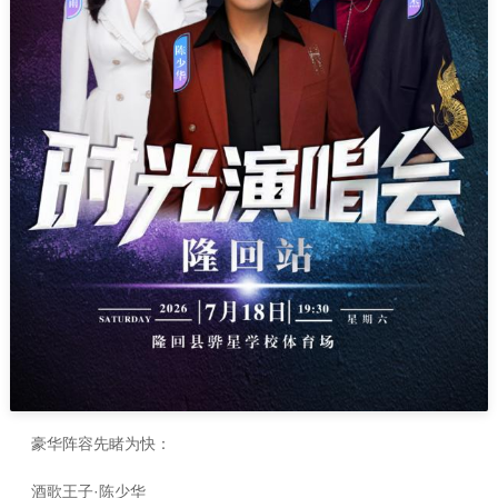
豪华阵容先睹为快：
酒歌王子·陈少华