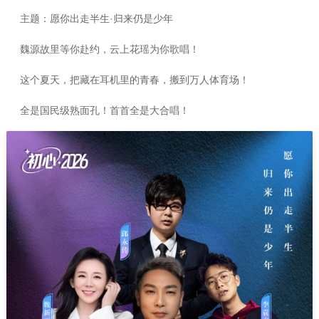
主题：愿你出走半生·归来仍是少年
魏源故里等你赴约，云上花瑶为你歌唱！
这个夏天，把藏在耳机里的青春，搬到万人体育场！
全是国民级熟面孔！首首全是大合唱！