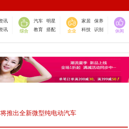
0
资讯
汽车
明星
家居
保养
资讯
教育
搭配
科技
识别
综合
企业
休闲
车将推出全新微型纯电动汽车