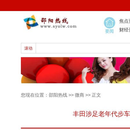
焦点
财经
要闻
滚动
您现在位置：
邵阳热线
>>
微商
>> 正文
丰田涉足老年代步