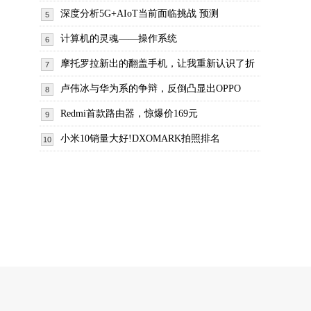
深度分析5G+AIoT当前面临挑战 预测
5
计算机的灵魂——操作系统
6
摩托罗拉新出的翻盖手机，让我重新认识了折
7
卢伟冰与华为系的争辩，反倒凸显出OPPO
8
Redmi首款路由器，惊爆价169元
9
小米10销量大好!DXOMARK拍照排名
10