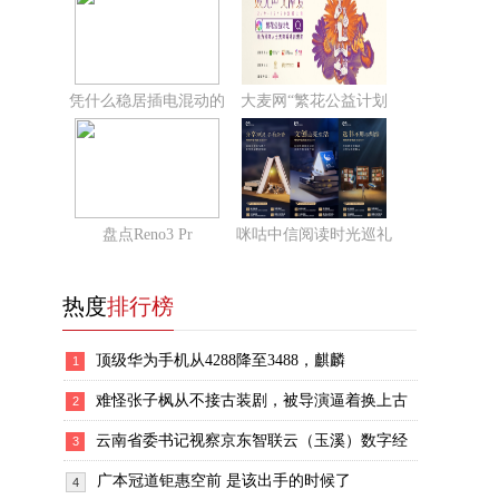
凭什么稳居插电混动的
大麦网“繁花公益计划
盘点Reno3 Pr
咪咕中信阅读时光巡礼
热度
排行榜
顶级华为手机从4288降至3488，麒麟
1
难怪张子枫从不接古装剧，被导演逼着换上古
2
云南省委书记视察京东智联云（玉溪）数字经
3
广本冠道钜惠空前 是该出手的时候了
4