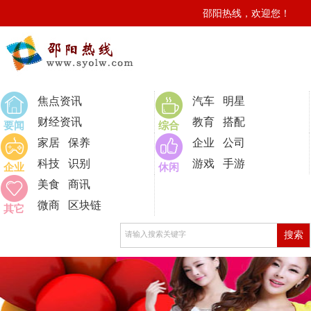
邵阳热线，欢迎您！
0
焦点资讯
汽车
明星
财经资讯
教育
搭配
要闻
综合
家居
保养
企业
公司
科技
识别
游戏
手游
企业
休闲
美食
商讯
微商
区块链
其它