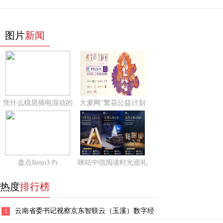
图片
新闻
凭什么稳居插电混动的
大麦网“繁花公益计划
盘点Reno3 Pr
咪咕中信阅读时光巡礼
热度
排行榜
云南省委书记视察京东智联云（玉溪）数字经
1