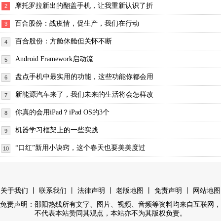
摩托罗拉新出的翻盖手机，让我重新认识了折
2
百合股份：战疫情，促生产，我们在行动
3
百合股份：方舱休舱但关怀不断
4
Android Framework启动流
5
盘点手机中最实用的功能，这些功能你都会用
6
新能源汽车来了，我们未来的生活将会怎样改
7
你真的会用iPad？iPad OS的3个
8
机器学习框架上的一些实践
9
“口红”新用小诀窍，这个春天也要美美度过
10
丨
丨
丨
丨
丨
关于我们
联系我们
法律声明
老版地图
免责声明
网站地图
免责声明：邵阳热线所有文字、图片、视频、音频等资料均来自互联网，
不代表本站赞同其观点，本站亦不为其版权负责。