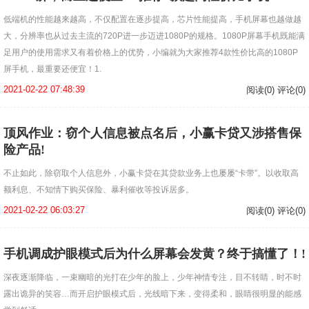
低端机的性能越来越高，不仅配置在逐步提高，芯片性能提高，手机屏幕也越做越
大，分辨率也从过去主流的720P进一步迈进1080P的规格。1080P屏幕手机既能满
足用户的使用需求又有着价格上的优势，小编就为大家推荐4款性价比高的1080P
屏手机，最重要还便宜！1.
2021-02-22 07:48:39
阅读(0) 评论(0)
​顶风作业：窃个人信息被点名后，小赢卡贷又涉搭售保
险产品!
不止如此，除窃取个人信息外，小赢卡贷在其贷款业务上也屡屡“卡带”。以收取高
额利息、不知情下购买保险、暴利催收等投诉居多。
2021-02-22 06:03:27
阅读(0) 评论(0)
手机调成护眼模式后为什么屏幕会发黄？终于搞懂了！!
深夜逐渐降临，一束幽暗的光打在少年的脸上，少年神情专注，目不转睛，时不时
露出诡异的笑容…而开启护眼模式后，光线暗下来，变得柔和，眼睛很明显的能感