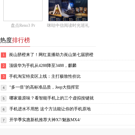
盘点Reno3 Pr
咪咕中信阅读时光巡礼
热度
排行榜
崀山脐橙来了！网红直播助力崀山第七届脐橙
1
顶级华为手机从4288降至3488，麒麟
2
手机淘宝特卖区上线：主打极致性价比
3
“多一倍”的高标准品质，Jeep大指挥官
4
哪家最原味？看智能手机上的三个虚拟按键就
5
手机进水不用愁 这个方法能让你的手机原地
6
开学季实惠新机推荐大神X7/魅族MX4/
7