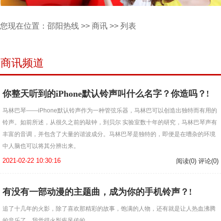
您现在位置：
邵阳热线
>>
商讯
>> 列表
商讯频道
你整天听到的iPhone默认铃声叫什么名字？你造吗？!
马林巴琴——iPhone默认铃声作为一种管弦乐器，马林巴可以创造出独特而有用的
铃声。如前所述，从很久之前的敲钟，到贝尔 实验室数十年的研究，马林巴琴声有
丰富的音调，并包含了大量的谐波成分。马林巴琴是独特的，即便是在嘈杂的环境
中人脑也可以将其分辨出来。
2021-02-22 10:30:16
阅读(0) 评论(0)
有没有一部动漫的主题曲，成为你的手机铃声？!
追了十几年的火影，除了喜欢那精彩的故事，饱满的人物，还有就是让人热血沸腾
的音乐了，我觉得火影疾风传的