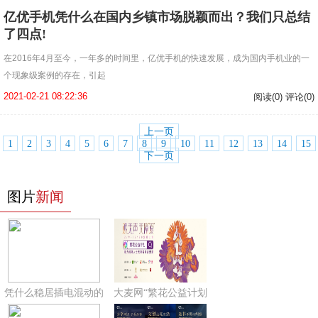
亿优手机凭什么在国内乡镇市场脱颖而出？我们只总结
了四点!
在2016年4月至今，一年多的时间里，亿优手机的快速发展，成为国内手机业的一
个现象级案例的存在，引起
2021-02-21 08:22:36
阅读(0) 评论(0)
上一页
1
2
3
4
5
6
7
8
9
10
11
12
13
14
15
下一页
图片
新闻
凭什么稳居插电混动的
大麦网“繁花公益计划