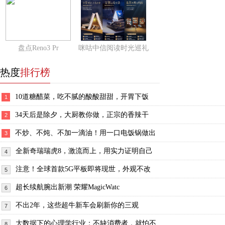
盘点Reno3 Pr
咪咕中信阅读时光巡礼
热度
排行榜
10道糖醋菜，吃不腻的酸酸甜甜，开胃下饭
1
34天后是除夕，大厨教你做，正宗的香辣干
2
不炒、不炖、不加一滴油！用一口电饭锅做出
3
全新奇瑞瑞虎8，激流而上，用实力证明自己
4
注意！全球首款5G平板即将现世，外观不改
5
超长续航腕出新潮 荣耀MagicWatc
6
不出2年，这些超牛新车会刷新你的三观
7
大数据下的心理学行业：不缺消费者，就怕不
8