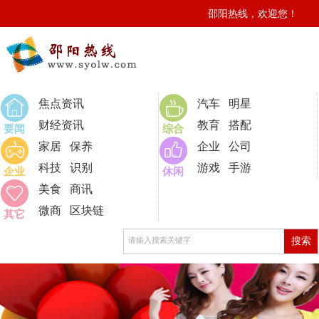
邵阳热线，欢迎您！
0
焦点资讯
汽车
明星
财经资讯
教育
搭配
要闻
综合
家居
保养
企业
公司
科技
识别
游戏
手游
企业
休闲
美食
商讯
微商
区块链
其它