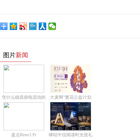
图片
新闻
凭什么稳居插电混动的
大麦网“繁花公益计划
盘点Reno3 Pr
咪咕中信阅读时光巡礼