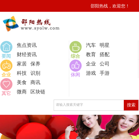
邵阳热线，欢迎您！
0
焦点资讯
汽车
明星
财经资讯
教育
搭配
要闻
综合
家居
保养
企业
公司
科技
识别
游戏
手游
企业
休闲
美食
商讯
微商
区块链
其它