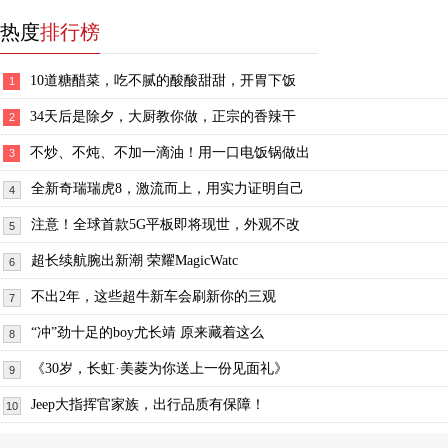
热度
排行榜
10道糖醋菜，吃不腻的酸酸甜甜，开胃下饭
1
34天后是除夕，大厨教你做，正宗的香辣干
2
不炒、不炖、不加一滴油！用一口电饭锅做出
3
全新奇瑞瑞虎8，激流而上，用实力证明自己
4
注意！全球首款5G平板即将现世，外观不改
5
超长续航腕出新潮 荣耀MagicWatc
6
不出2年，这些超牛新车会刷新你的三观
7
“冲”劲十足的boy尤长靖 原来藏着这么
8
《30岁，长虹·美菱为你送上一份见面礼》
9
Jeep大指挥官家族，出行品质有保障！
10