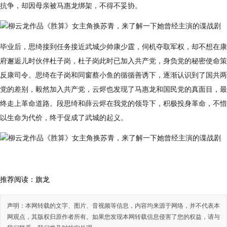
抗争，却因母亲被马惠龙绑架，不得不妥协。
毕业后，思绮接到任务接近武城少帅康少霆，伺机夺取军权，却不想在康
府邂逅儿时伙伴杜子岗，杜子岗此时已加入共产党，身负党的秘密使命策
反康司令。思绮在子岗和同窗蔡小鱼的循循善诱下，逐渐认识到了国共两
党的差别，毅然加入共产党，云烬也发现了马惠龙和国民党的真面目，最
终走上革命道路。段思绮和薛云烬在我党的领导下，积极投身革命，不惜
以生命为代价，终于促成了武城的起义。
推荐阅读：
旗龙
声明：本网转载的文字、图片、音视频等信息，内容均来源于网络，并不代表本
网观点，其版权归原作者所有。如果您发现本网转载信息侵害了您的权益，请与