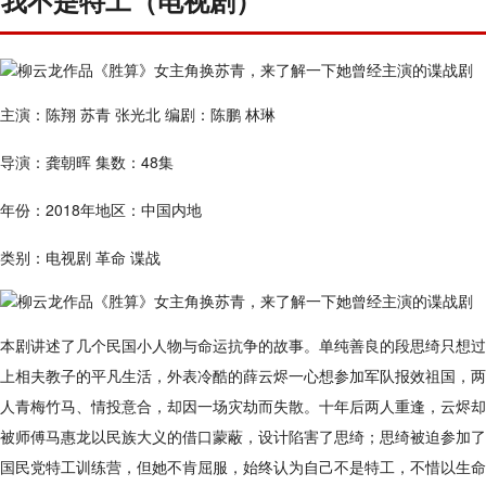
我不是特工（电视剧）
主演：陈翔 苏青 张光北 编剧：陈鹏 林琳
导演：龚朝晖 集数：48集
年份：2018年地区：中国内地
类别：电视剧 革命 谍战
本剧讲述了几个民国小人物与命运抗争的故事。单纯善良的段思绮只想过
上相夫教子的平凡生活，外表冷酷的薛云烬一心想参加军队报效祖国，两
人青梅竹马、情投意合，却因一场灾劫而失散。十年后两人重逢，云烬却
被师傅马惠龙以民族大义的借口蒙蔽，设计陷害了思绮；思绮被迫参加了
国民党特工训练营，但她不肯屈服，始终认为自己不是特工，不惜以生命