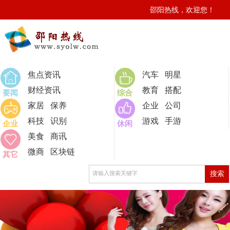
邵阳热线，欢迎您！
0
焦点资讯
汽车
明星
财经资讯
教育
搭配
要闻
综合
家居
保养
企业
公司
科技
识别
游戏
手游
企业
休闲
美食
商讯
微商
区块链
其它