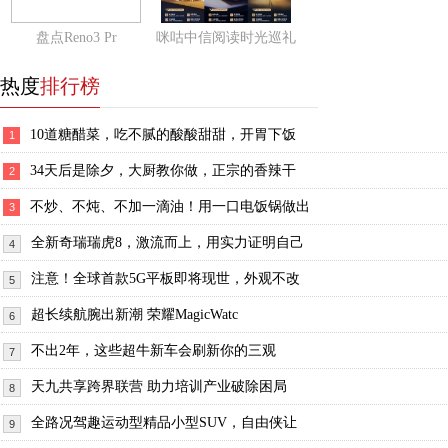
盘点Reno3 Pr
咪咕中信阅读时光巡礼
热度
排行榜
10道糖醋菜，吃不腻的酸酸甜甜，开胃下饭
1
34天后是除夕，大厨教你做，正宗的香辣干
2
不炒、不炖、不加一滴油！用一口电饭锅做出
3
全新奇瑞瑞虎8，激流而上，用实力证明自己
4
注意！全球首款5G平板即将现世，外观不改
5
超长续航腕出新潮 荣耀MagicWatc
6
不出2年，这些超牛新车会刷新你的三观
7
天九共享跨界联营 助力培训产业破除困局
8
全路况驾趣运动型精品小型SUV，自由侠让
9