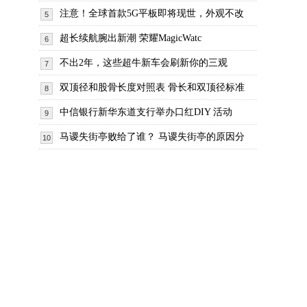
注意！全球首款5G平板即将现世，外观不改
5
超长续航腕出新潮 荣耀MagicWatc
6
不出2年，这些超牛新车会刷新你的三观
7
双顶径和股骨长度对照表 骨长和双顶径标准
8
中信银行新华东道支行举办口红DIY 活动
9
马谡失街亭败给了谁？ 马谡失街亭的原因分
10