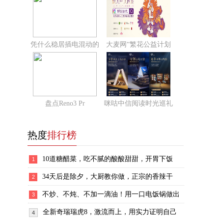
凭什么稳居插电混动的
大麦网“繁花公益计划
盘点Reno3 Pr
咪咕中信阅读时光巡礼
热度
排行榜
10道糖醋菜，吃不腻的酸酸甜甜，开胃下饭
1
34天后是除夕，大厨教你做，正宗的香辣干
2
不炒、不炖、不加一滴油！用一口电饭锅做出
3
全新奇瑞瑞虎8，激流而上，用实力证明自己
4